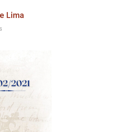
de Lima
S