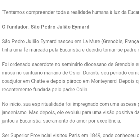
“Tentamos compreender toda a realidade humana à luz da Eucaris
O fundador: São Pedro Julião Eymard
São Pedro Julião Eymard nasceu em La Mure (Grenoble, França),
tinha uma fé marcada pela Eucaristia e decidiu tornar-se padre
Foi ordenado sacerdote no seminário diocesano de Grenoble em
missa no santuário mariano de Osier. Durante seu período com
coadjutor em Chatte e depois pároco em Monteynard. Depois q
recentemente fundada pelo padre Colin.
No início, sua espiritualidade foi impregnado com uma ascese p
jansenismo. Mas depois, ele evoluiu para uma visão positiva 
juntou a Eucaristia, sacramento do amor por excelência.
Ser Superior Provincial visitou Paris em 1849, onde conheceu