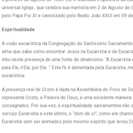
universal Igreja , que celebra sua memória em 2 de Agosto de c
pelo Papa Pio XI e canonizado pelo Beato João XXIII em 09 d
Espiritualidade
A visão eucarística da Congregação do Santíssimo Sacramento s
alma que sabe como encontrar Jesus na Eucaristia e da Eucaris
intui neste presença de uma fonte de dinamismo: “A Eucaristia é
para Ele, n’Ele, por Ele. ” Esta fé é alimentada pela Eucaristia
eucarística.
A presença real de Cristo é dada na Assembléia do Povo de D
representa Cristo, a Palavra de Deus, e uma excelente maneira
consagrados. Por sua vez, a espiritualidade sacramentina não s
serviço Eucaristia a este último, o “dom de si”, como ele cham
Eucaristia sem ser animados pelo mesmo espírito que levou Cri