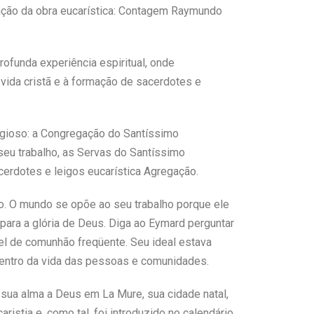
dação da obra eucarística: Contagem Raymundo
rofunda experiência espiritual, onde
vida cristã e à formação de sacerdotes e
ligioso: a Congregação do Santíssimo
seu trabalho, as Servas do Santíssimo
cerdotes e leigos eucarística Agregação.
to. O mundo se opõe ao seu trabalho porque ele
para a glória de Deus. Diga ao Eymard perguntar
vel de comunhão freqüente. Seu ideal estava
entro da vida das pessoas e comunidades.
 sua alma a Deus em La Mure, sua cidade natal,
istia e, como tal, foi introduzido no calendário