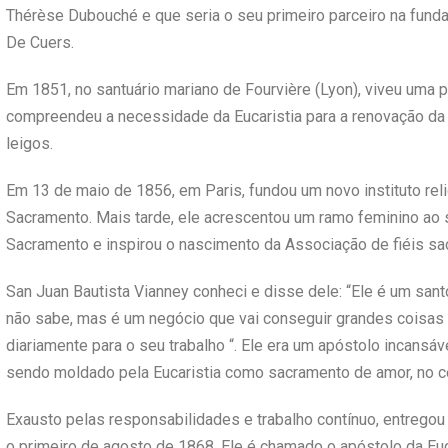
Thérèse Dubouché e que seria o seu primeiro parceiro na fun
De Cuers.
Em 1851, no santuário mariano de Fourvière (Lyon), viveu uma p
compreendeu a necessidade da Eucaristia para a renovação da 
leigos.
Em 13 de maio de 1856, em Paris, fundou um novo instituto re
Sacramento. Mais tarde, ele acrescentou um ramo feminino ao 
Sacramento e inspirou o nascimento da Associação de fiéis sa
San Juan Bautista Vianney conheci e disse dele: “Ele é um san
não sabe, mas é um negócio que vai conseguir grandes coisas 
diariamente para o seu trabalho “. Ele era um apóstolo incansá
sendo moldado pela Eucaristia como sacramento de amor, no c
Exausto pelas responsabilidades e trabalho contínuo, entregou
o primeiro de agosto de 1868. Ele é chamado o apóstolo da Eucar